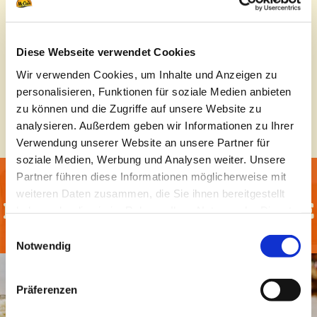
Zutaten
Zutaten
Diese Webseite verwendet Cookies
Wir verwenden Cookies, um Inhalte und Anzeigen zu
Nährwertangaben
Nährwertangaben
personalisieren, Funktionen für soziale Medien anbieten
zu können und die Zugriffe auf unsere Website zu
analysieren. Außerdem geben wir Informationen zu Ihrer
Verwendung unserer Website an unsere Partner für
soziale Medien, Werbung und Analysen weiter. Unsere
Partner führen diese Informationen möglicherweise mit
weiteren Daten zusammen, die Sie ihnen bereitgestellt
Entdecke unsere REZEPTE
haben oder die sie im Rahmen Ihrer Nutzung der Dienste
gesammelt haben.
Einwilligungsauswahl
Notwendig
Präferenzen