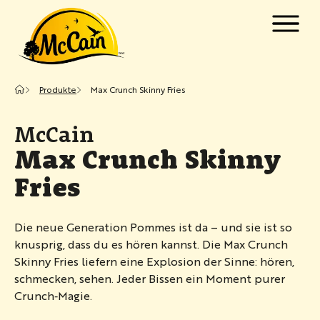
Zum Hauptinhalt springen
w submenu for "Produkte"
Produkte
Max Crunch Skinny Fries
w submenu for "Rezepte"
McCain
Max Crunch Skinny
Fries
Die neue Generation Pommes ist da – und sie ist so
knusprig, dass du es hören kannst. Die Max Crunch
Skinny Fries liefern eine Explosion der Sinne: hören,
schmecken, sehen. Jeder Bissen ein Moment purer
Crunch‑Magie.​