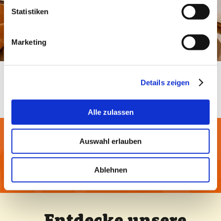
Statistiken
Marketing
Ofenlachs vom Blech mit
Details zeigen
Steakhouse Frites
portionen
kochzeit
2
30min
Alle zulassen
Auswahl erlauben
Alle Rezepte ansehen
Ablehnen