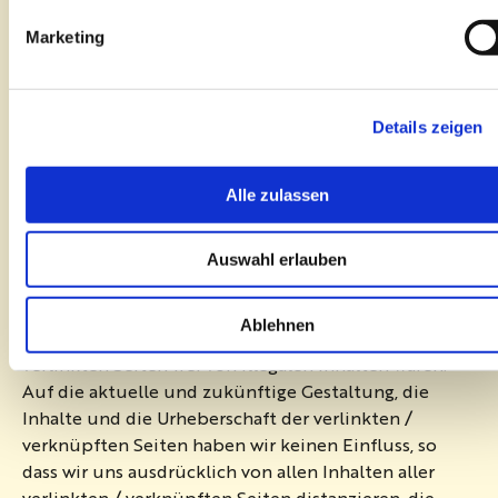
McCains Websites entstehen.
Marketing
Haftungsablehnung/Disclaimer: Verknüpfte
Websites
Details zeigen
Wir bieten manchmal Zugriff auf andere World-
Wide-Web-Sites von unseren Websites aus. McCain
Alle zulassen
unterstützt dadurch nicht die Inhalte oder Produkte
oder Dienstleistungen, die auf solchen Websites zur
Verfügung stehen. Wir übernehmen keine Gewähr für
Auswahl erlauben
die Inhalte oder Richtigkeit der Materialien auf
solchen Websites; wir erklären allerdings, dass es zum
Ablehnen
Zeitpunkt der Linksetzung die entsprechenden
verlinkten Seiten frei von illegalen Inhalten waren.
Auf die aktuelle und zukünftige Gestaltung, die
Inhalte und die Urheberschaft der verlinkten /
verknüpften Seiten haben wir keinen Einfluss, so
dass wir uns ausdrücklich von allen Inhalten aller
verlinkten / verknüpften Seiten distanzieren, die