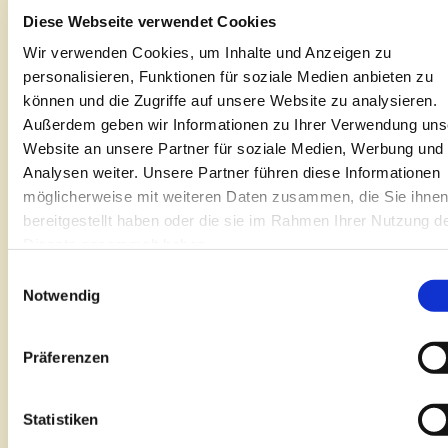
2. die in den Materialien enthaltenen
Diese Webseite verwendet Cookies
Funktionselemente unterbrechungsfrei oder
Wir verwenden Cookies, um Inhalte und Anzeigen zu
fehlerfrei sind;
personalisieren, Funktionen für soziale Medien anbieten zu
3. Mängel behoben werden;
können und die Zugriffe auf unsere Website zu analysieren.
4. unsere Websites oder die Server, die sie zur
Außerdem geben wir Informationen zu Ihrer Verwendung uns
Verfügung stellen, frei von Viren oder sonstigen
Website an unsere Partner für soziale Medien, Werbung und
schädlichen Bestandteilen sind;
Analysen weiter. Unsere Partner führen diese Informationen
5. erfolgreiche Resultate oder Ergebnisse durch
möglicherweise mit weiteren Daten zusammen, die Sie ihne
korrekte Befolgung von den in den Materialien
bereitgestellt haben oder die sie im Rahmen Ihrer Nutzung d
enthaltenen Anweisungen, Hinweisen oder Rezepten
Dienste gesammelt haben.
erzielt werden. (Wir denken, dass unsere Rezepte
Einwilligungsauswahl
großartig sind, aber wir haben keinen Einfluss auf die
Notwendig
Bedingungen in Ihrer jeweiligen Küche oder Ihrem
jeweiligen Haushalt).
Präferenzen
Zusätzlich zu Obengenanntem übernehmen Sie (und
nicht McCain) die gesamten Kosten für alle
Statistiken
notwendigen Wartungen, Reparaturen und
Fehlerbehebungen, die durch Ihre Nutzung von