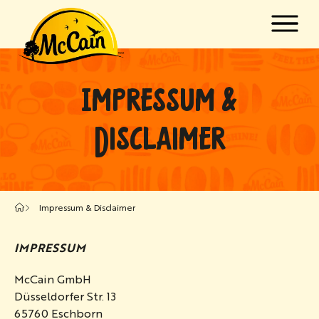
Zum Hauptinhalt springen
w submenu for "Produkte"
IMPRESSUM &
w submenu for "Rezepte"
DISCLAIMER
Impressum & Disclaimer
IMPRESSUM
McCain GmbH
Düsseldorfer Str. 13
65760 Eschborn