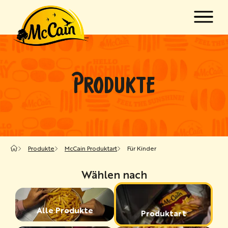
Zum Hauptinhalt springen
w submenu for "Produkte"
PRODUKTE
w submenu for "Rezepte"
Produkte
McCain Produktart
Für Kinder
Wählen nach
Alle Produkte
Produktart