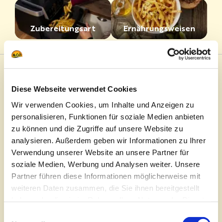
Zubereitungsart
Ernährungsweisen
Produktneuheiten
Pommes Frites
Diese Webseite verwendet Cookies
Spezialitäten
Wedges
Für Kinder
Wir verwenden Cookies, um Inhalte und Anzeigen zu
personalisieren, Funktionen für soziale Medien anbieten
Kroketten
X Filter zurücksetzen
zu können und die Zugriffe auf unsere Website zu
analysieren. Außerdem geben wir Informationen zu Ihrer
Verwendung unserer Website an unsere Partner für
Für Kinder
soziale Medien, Werbung und Analysen weiter. Unsere
Partner führen diese Informationen möglicherweise mit
weiteren Daten zusammen, die Sie ihnen bereitgestellt
Einfache und leckere Mahlzeiten, die den Kleinen...
haben oder die sie im Rahmen Ihrer Nutzung der Dienste
und auch den Großen schmecken.
gesammelt haben.
Einwilligungsauswahl